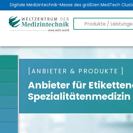
Digitale Medizintechnik-Messe des größten MedTech Clust
ANBIETER & PRODUKTE
Anbieter für Etikette
Spezialitätenmedizin