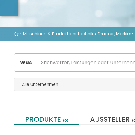
> Maschinen & Produktionstechnik
>
Drucker, Markier-
Was
PRODUKTE
AUSSTELLER
(0)
(