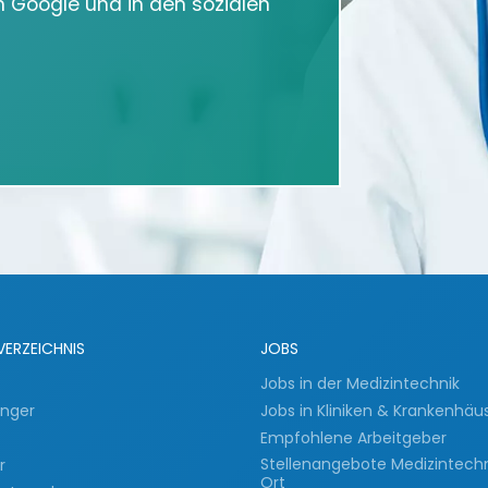
in Google und in den sozialen
VERZEICHNIS
JOBS
Jobs in der Medizintechnik
inger
Jobs in Kliniken & Krankenhäu
Empfohlene Arbeitgeber
Stellenangebote Medizintech
er
Ort