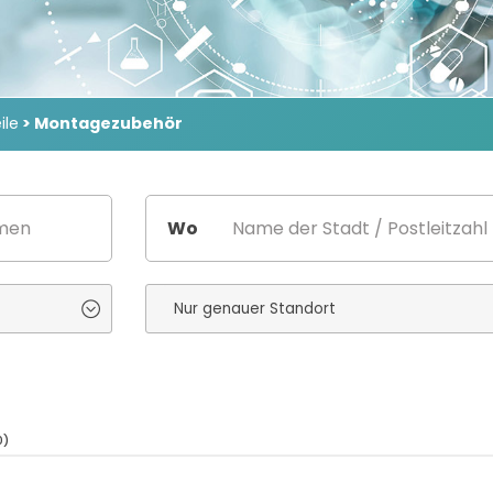
ile
> Montagezubehör
Wo
0)