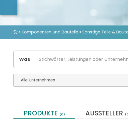
> Komponenten und Bauteile
>
Sonstige Teile & Baute
Was
PRODUKTE
AUSSTELLER
(0)
(