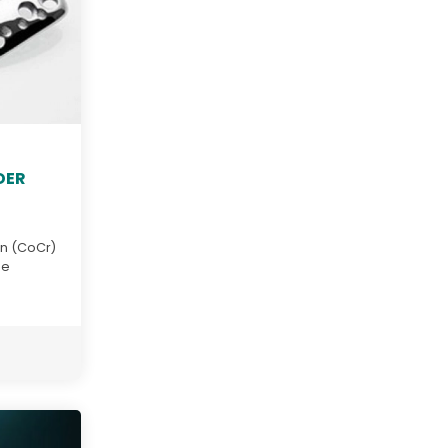
DER
n (CoCr)
ie