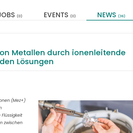
JOBS
EVENTS
NEWS
(0)
(0)
(36)
on Metallen durch ionenleitende
enden Lösungen
lionen (Mez+)
n
Flüssigkeit
en zwischen