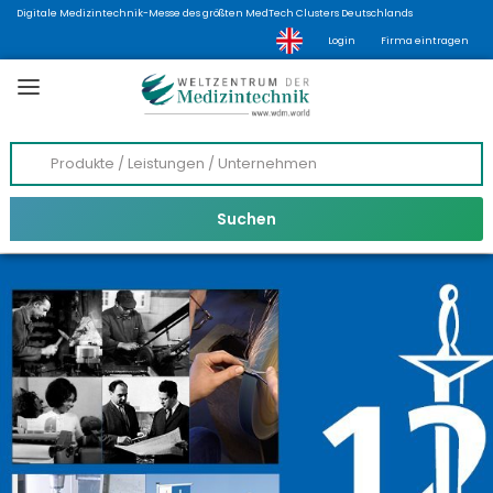
Digitale Medizintechnik-Messe des größten MedTech Clusters Deutschlands
Login
Firma eintragen