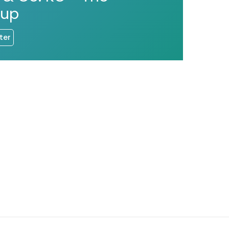
oup
ter