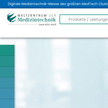
Digitale Medizintechnik-Messe des größten MedTech Clust