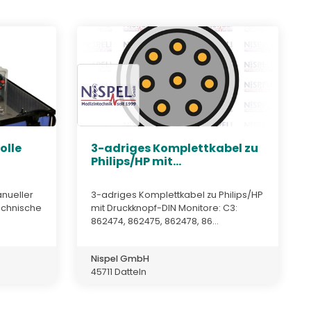
olle
3-adriges Komplettkabel zu
Philips/HP mit...
nueller
3-adriges Komplettkabel zu Philips/HP
echnische
mit Druckknopf-DIN Monitore: C3:
862474, 862475, 862478, 86...
Nispel GmbH
45711 Datteln