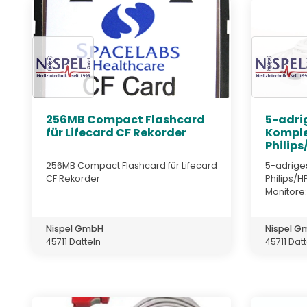
256MB Compact Flashcard
5-adri
für Lifecard CF Rekorder
Komple
Philips/
256MB Compact Flashcard für Lifecard
5-adrige
CF Rekorder
Philips/H
Monitore:
Nispel GmbH
Nispel 
45711 Datteln
45711 Dat