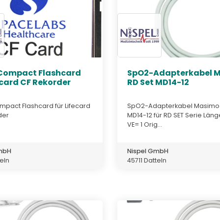
Compact Flashcard
SpO2-Adapterkabel 
ecard CF Rekorder
RD Set MD14-12
mpact Flashcard für Lifecard
SpO2-Adapterkabel Masimo 
der
MD14-12 für RD SET Serie Länge
VE= 1 Orig...
GmbH
Nispel GmbH
teln
45711 Datteln