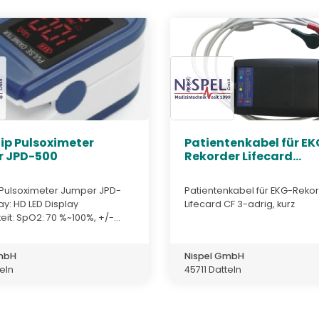
tip Pulsoximeter
Patientenkabel für EK
 JPD-500
Rekorder Lifecard...
p Pulsoximeter Jumper JPD-
Patientenkabel für EKG-Reko
ay: HD LED Display
Lifecard CF 3-adrig, kurz
it: SpO2: 70 %~100%, +/-...
GmbH
Nispel GmbH
teln
45711 Datteln