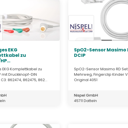
ges EKG
SpO2-Sensor Masimo 
ttkabel zu
DCIP
HP...
s EKG Komplettkabel zu
SpO2-Sensor Masimo RD Set
P mit Druckknopf-DIN
Mehrweg, Fingerclip Kinder V
 C3: 862474, 862475, 862...
Original 4051
GmbH
Nispel GmbH
teln
45711 Datteln