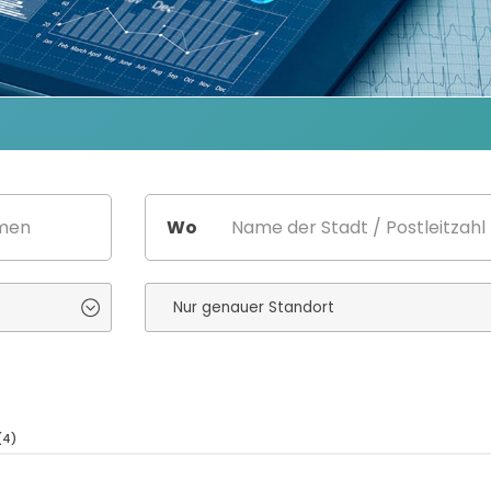
Wo
(4)