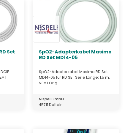
RD Set
SpO2-Adapterkabel Masimo
RD Set MD14-05
 DCIP
SpO2-Adapterkabel Masimo RD Set
E= 1
MD14-05 für RD SET Serie Länge: 1,5 m,
VE= 1 Orig...
Nispel GmbH
45711 Datteln