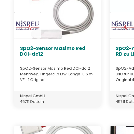
SpO2-Sensor Masimo Red
SpO2-
DCI-dc12
RD zu 
SpO2-Sensor Masimo Red DCI-dc12
SpO2-Ada
Mehrweg, Fingerclip Erw. Länge: 3,6 m,
LNC für R
VE= 1 Original...
Original 41
Nispel GmbH
Nispel 
45711 Datteln
45711 Dat