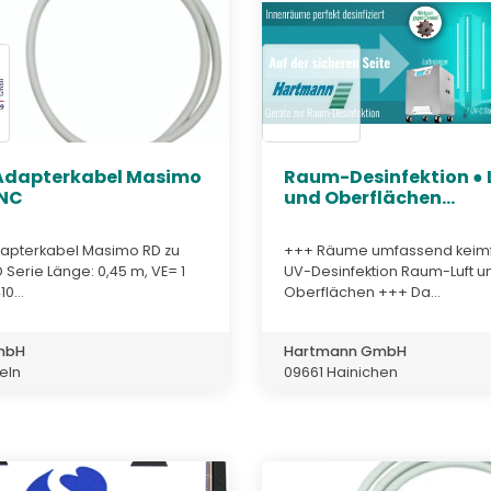
Adapterkabel Masimo
Raum-Desinfektion ● 
LNC
und Oberflächen...
pterkabel Masimo RD zu
+++ Räume umfassend keimf
D Serie Länge: 0,45 m, VE= 1
UV-Desinfektion Raum-Luft u
0...
Oberflächen +++ Da...
GmbH
Hartmann GmbH
teln
09661 Hainichen