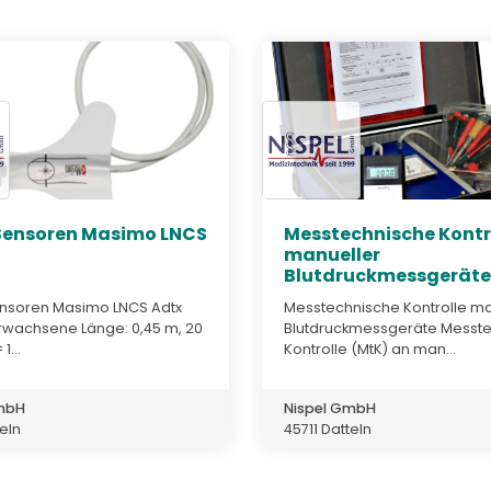
ensoren Masimo LNCS
Messtechnische Kontr
manueller
Blutdruckmessgeräte
soren Masimo LNCS Adtx
Messtechnische Kontrolle ma
Erwachsene Länge: 0,45 m, 20
Blutdruckmessgeräte Messt
1...
Kontrolle (MtK) an man...
GmbH
Nispel GmbH
teln
45711 Datteln