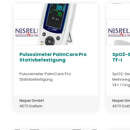
Pulsoximeter PalmCare Pro
SpO2-S
Stativbefestigung
TF-I
Pulsoximeter PalmCare Pro
SpO2-Sen
Stativbefestigung
Mehrweg, 
VE= 1 Ori
Nispel GmbH
Nispel 
45711 Datteln
45711 Dat