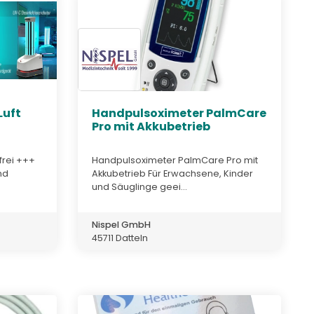
Luft
Handpulsoximeter PalmCare
Pro mit Akkubetrieb
rei +++
Handpulsoximeter PalmCare Pro mit
nd
Akkubetrieb Für Erwachsene, Kinder
und Säuglinge geei...
Nispel GmbH
45711 Datteln