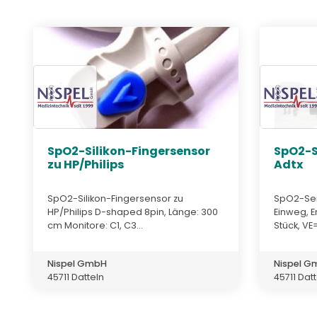
SpO2-Silikon-Fingersensor
SpO2-S
zu HP/Philips
Adtx
SpO2-Silikon-Fingersensor zu
SpO2-Sen
HP/Philips D-shaped 8pin, Länge: 300
Einweg, 
cm Monitore: C1, C3...
Stück, VE= 
Nispel GmbH
Nispel 
45711 Datteln
45711 Dat