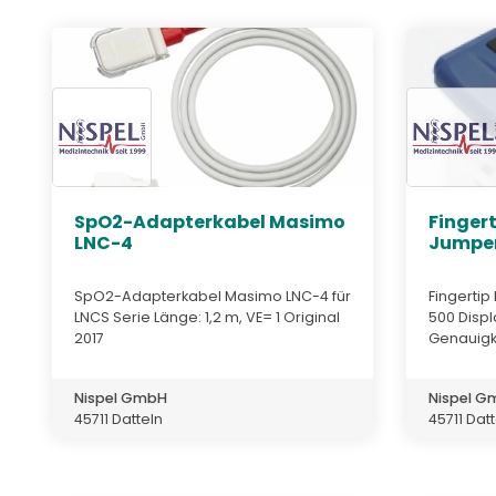
SpO2-Adapterkabel Masimo
Finger
LNC-4
Jumper
SpO2-Adapterkabel Masimo LNC-4 für
Fingerti
LNCS Serie Länge: 1,2 m, VE= 1 Original
500 Displ
2017
Genauigke
Nispel GmbH
Nispel 
45711 Datteln
45711 Dat