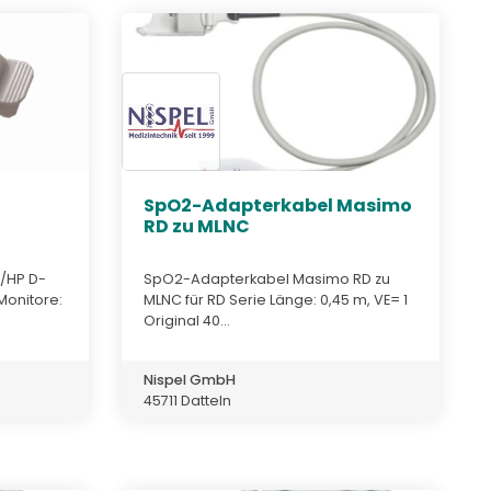
SpO2-Adapterkabel Masimo
RD zu MLNC
s/HP D-
SpO2-Adapterkabel Masimo RD zu
Monitore:
MLNC für RD Serie Länge: 0,45 m, VE= 1
Original 40...
Nispel GmbH
45711 Datteln