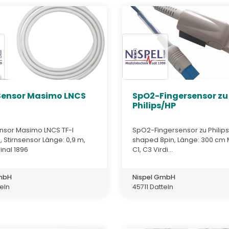
ensor Masimo LNCS
SpO2-Fingersensor zu
Philips/HP
sor Masimo LNCS TF-I
SpO2-Fingersensor zu Philip
Stirnsensor Länge: 0,9 m,
shaped 8pin, Länge: 300 cm 
ginal 1896
C1, C3 Virdi...
GmbH
Nispel GmbH
teln
45711 Datteln