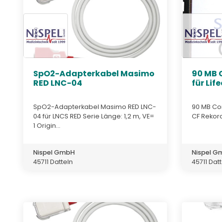
SpO2-Adapterkabel Masimo
90 MB 
RED LNC-04
für Lif
SpO2-Adapterkabel Masimo RED LNC-
90 MB Co
04 für LNCS RED Serie Länge: 1,2 m, VE=
CF Rekor
1 Origin...
Nispel GmbH
Nispel 
45711 Datteln
45711 Dat