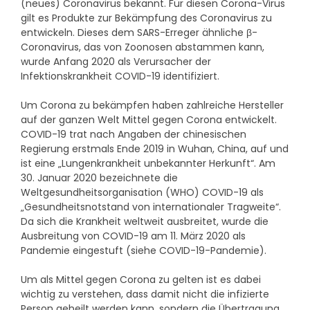
(neues) Coronavirus bekannt. Für diesen Corona-Virus
gilt es Produkte zur Bekämpfung des Coronavirus zu
entwickeln. Dieses dem SARS-Erreger ähnliche β-
Coronavirus, das von Zoonosen abstammen kann,
wurde Anfang 2020 als Verursacher der
Infektionskrankheit COVID-19 identifiziert.
Um Corona zu bekämpfen haben zahlreiche Hersteller
auf der ganzen Welt Mittel gegen Corona entwickelt.
COVID-19 trat nach Angaben der chinesischen
Regierung erstmals Ende 2019 in Wuhan, China, auf und
ist eine „Lungenkrankheit unbekannter Herkunft“. Am
30. Januar 2020 bezeichnete die
Weltgesundheitsorganisation (WHO) COVID-19 als
„Gesundheitsnotstand von internationaler Tragweite“.
Da sich die Krankheit weltweit ausbreitet, wurde die
Ausbreitung von COVID-19 am 11. März 2020 als
Pandemie eingestuft (siehe COVID-19-Pandemie).
Um als Mittel gegen Corona zu gelten ist es dabei
wichtig zu verstehen, dass damit nicht die infizierte
Person geheilt werden kann, sondern die Übertragung