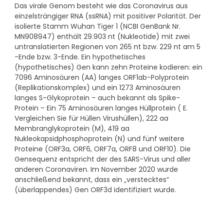
Das virale Genom besteht wie das Coronavirus aus
einzelsträngiger RNA (ssRNA) mit positiver Polarität. Der
isolierte Stamm Wuhan Tiger 1 (NCBI GenBank Nr.
MN908947) enthält 29.903 nt (Nukleotide) mit zwei
untranslatierten Regionen von 265 nt bzw. 229 nt am 5
-Ende bzw. 3-Ende. Ein hypothetisches
(hypothetisches) Gen kann zehn Proteine kodieren: ein
7096 Aminosäuren (AA) langes ORF1ab-Polyprotein
(Replikationskomplex) und ein 1273 Aminosäuren
langes S-Glykoprotein – auch bekannt als Spike-
Protein – Ein 75 Aminosäuren langes Hüllprotein ( E.
Vergleichen Sie für Hüllen Virushüllen), 222 aa
Membranglykoprotein (M), 419 aa
Nukleokapsidphosphoprotein (N) und fünf weitere
Proteine ​​(ORF3a, ORF6, ORF7a, ORF8 und ORF10). Die
Gensequenz entspricht der des SARS-Virus und aller
anderen Coronaviren. Im November 2020 wurde
anschließend bekannt, dass ein „verstecktes“
(überlappendes) Gen ORF3d identifiziert wurde.