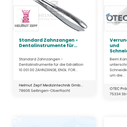
Standard Zahnzangen -
Verrun
Dentalinstrumente für...
und
Schnei
Standard Zahnzangen -
Beim Kan
Dentalinstrumente für die Extraktion
untersch
10.001.00 ZAHNZANGE, ENGL. FOR...
Schneidk
um die...
Helmut Zepf Medizintechnik Gmb...
OTEC Prä
78606 Seitingen-Oberflacht
75334 St