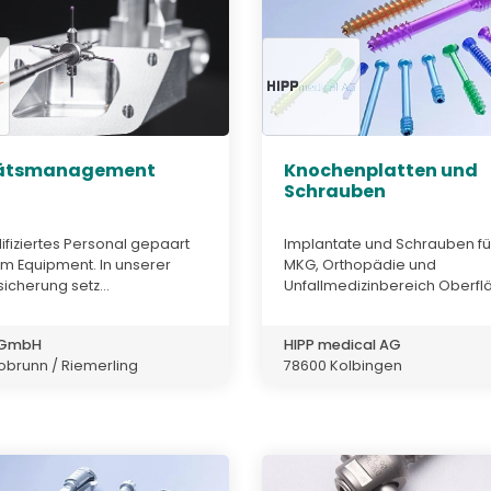
tätsmanagement
Knochenplatten und
Schrauben
fiziertes Personal gepaart
Implantate und Schrauben fü
em Equipment. In unserer
MKG, Orthopädie und
sicherung setz...
Unfallmedizinbereich Oberflä.
 GmbH
HIPP medical AG
obrunn / Riemerling
78600 Kolbingen