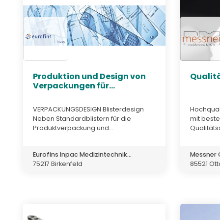
Produktion und Design von
Quali
Verpackungen für...
VERPACKUNGS­DESIGN Blisterdesign
Hochquali
Neben Standardblistern für die
mit best
Produktverpackung und...
Qualitäts
Eurofins Inpac Medizintechnik...
Messner
75217 Birkenfeld
85521 Ott