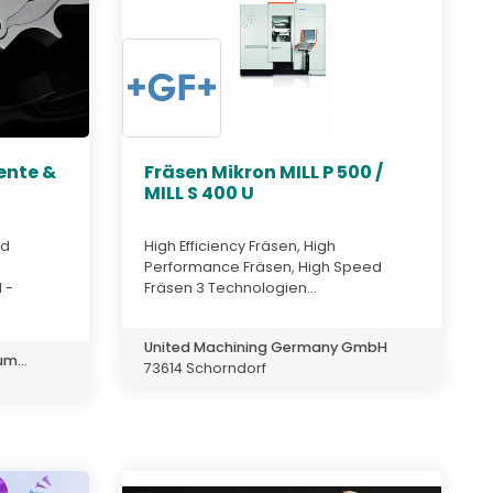
ente &
Fräsen Mikron MILL P 500 /
MILL S 400 U
nd
High Efficiency Fräsen, High
Performance Fräsen, High Speed
 -
Fräsen 3 Technologien...
United Machining Germany GmbH
m...
73614 Schorndorf