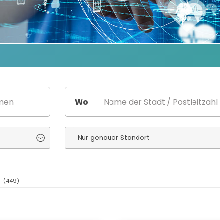
Wo
R
(449)