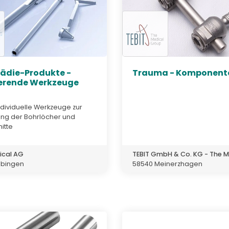
ädie-Produkte -
Trauma - Komponent
erende Werkzeuge
dividuelle Werkzeuge zur
ung der Bohrlöcher und
itte
ical AG
TEBIT GmbH & Co. KG - The Me
lbingen
58540 Meinerzhagen