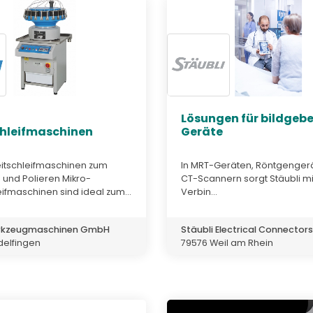
Lösungen für bildgeb
chleifmaschinen
Geräte
eitschleifmaschinen zum
In MRT-Geräten, Röntgenger
 und Polieren Mikro-
CT-Scannern sorgt Stäubli mit
eifmaschinen sind ideal zum...
Verbin...
kzeugmaschinen GmbH
Stäubli Electrical Connectors
delfingen
79576 Weil am Rhein