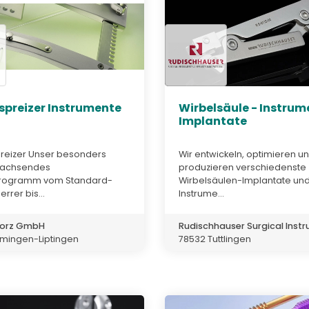
spreizer Instrumente
Wirbelsäule - Instrum
Implantate
reizer Unser besonders
Wir entwickeln, optimieren u
wachsendes
produzieren verschiedenste
programm vom Standard-
Wirbelsäulen-Implantate und
rrer bis...
Instrume...
torz GmbH
Rudischhauser Surgical Instru
mingen-Liptingen
78532 Tuttlingen