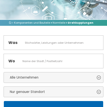
> Komponenten und Bauteile
>
Normteile
> Drehkupplungen
Was
Wo