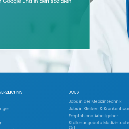
in Google und in den sozialen
VERZEICHNIS
JOBS
Jobs in der Medizintechnik
inger
Jobs in Kliniken & Krankenhäu
Empfohlene Arbeitgeber
Stellenangebote Medizintech
er
Ort