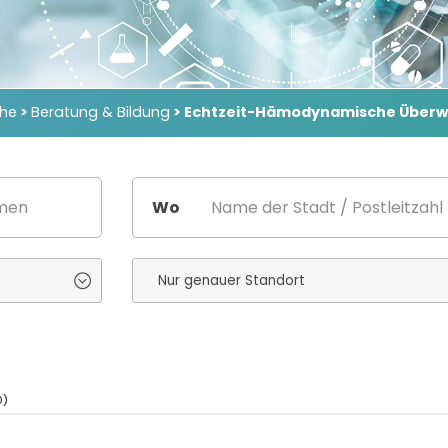
che
>
Beratung & Bildung
> Echtzeit-Hämodynamische Über
Wo
0)