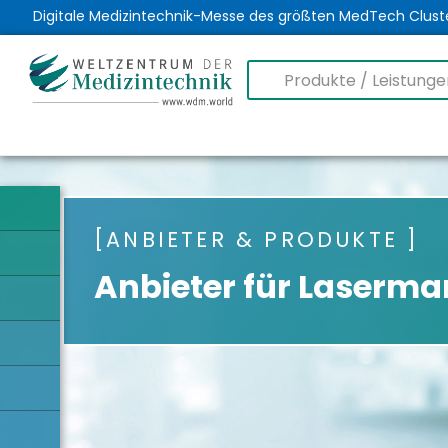
Digitale Medizintechnik-Messe des größten MedTech Clust
ANBIETER & PRODUKTE
Anbieter für Laserma