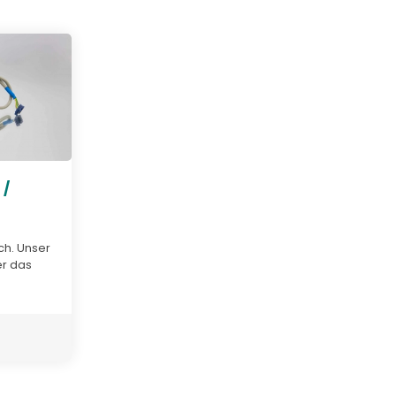
 /
ch. Unser
er das