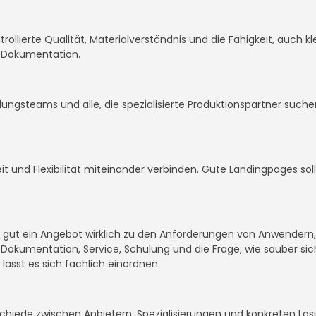
rollierte Qualität, Materialverständnis und die Fähigkeit, auch k
e Dokumentation.
icklungsteams und alle, die spezialisierte Produktionspartner such
it und Flexibilität miteinander verbinden. Gute Landingpages so
ie gut ein Angebot wirklich zu den Anforderungen von Anwendern
okumentation, Service, Schulung und die Frage, wie sauber sich
 lässt es sich fachlich einordnen.
rschiede zwischen Anbietern, Spezialisierungen und konkreten Lö