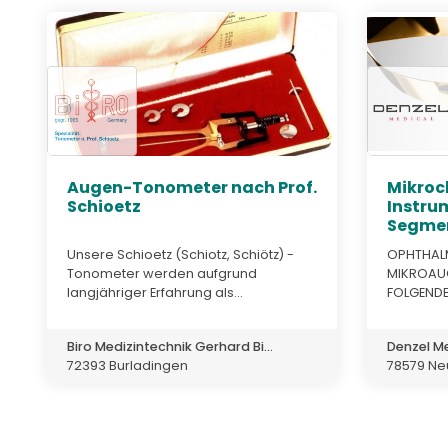
Augen-Tonometer nach Prof.
Mikroc
Schioetz
Instru
Segme
Unsere Schioetz (Schiotz, Schiötz) -
OPHTHALM
Tonometer werden aufgrund
MIKROAU
langjähriger Erfahrung als...
FOLGENDE E
Biro Medizintechnik Gerhard Bi...
Denzel M
72393 Burladingen
78579 N