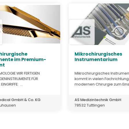
hirurgische
Mikrochirurgisches
mente im Premium-
Instrumentarium
nt
OLOGIE WIR FERTIGEN
Mikrochirurgisches Instrume
GENINSTRUMENTE FÜR
kommt in vielen Fachrichtun
INGRIFFE: ...
modernen Chirurgie zum Einsa
edical GmbH & Co. KG
AS Medizintechnik GmbH
euhausen
78532 Tuttlingen