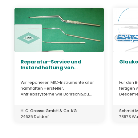
Reparatur-Service und
Glauk
Instandhaltung von...
Wir reparieren MIC-Instrumente aller
Für den 
namhaften Hersteller,
fertigen 
Antriebssysteme wie Bohrschl&au...
Descemen
H. C. Grosse GmbH & Co. KG
Schmid M
24635 Daldorf
78573 Wur