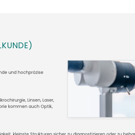
LKUNDE)
unde und hochpräzise
ochirurgie, Linsen, Laser,
gorie kommen auch Optik,
igkeit, kleinste Strukturen sicher zu diagnostizieren oder zu beha