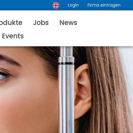
Login
Firma eintragen
odukte
Jobs
News
Events