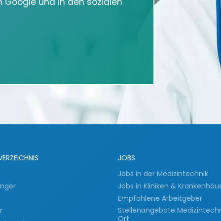
in Google und in den sozialen
VERZEICHNIS
JOBS
Jobs in der Medizintechnik
inger
Jobs in Kliniken & Krankenhäu
Empfohlene Arbeitgeber
Stellenangebote Medizintech
er
Ort