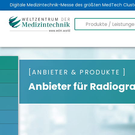
Digitale Medizintechnik-Messe des größten MedTech Clust
ANBIETER & PRODUKTE
Anbieter für Radiogr