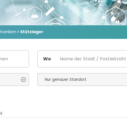
chaniken
> Stützlager
Wo
0)