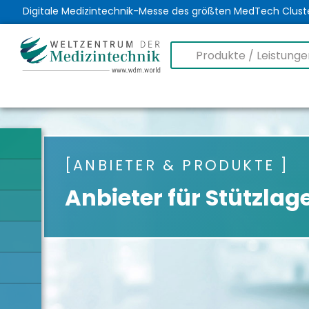
Digitale Medizintechnik-Messe des größten MedTech Clust
ANBIETER & PRODUKTE
Anbieter für Stützlag