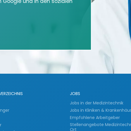
in Google und in den sozialen
VERZEICHNIS
JOBS
Jobs in der Medizintechnik
inger
Jobs in Kliniken & Krankenhäu
Empfohlene Arbeitgeber
Stellenangebote Medizintech
er
Ort