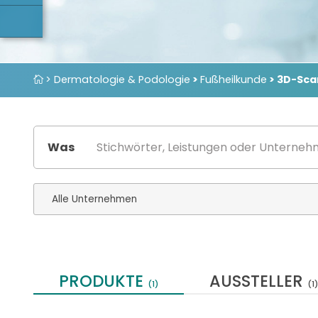
> Dermatologie & Podologie
>
Fußheilkunde
> 3D-Sca
Was
PRODUKTE
AUSSTELLER
(1)
(1)