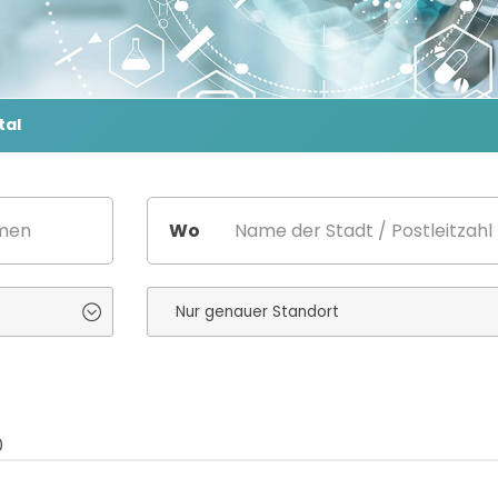
tal
Wo
)