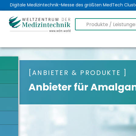
Digitale Medizintechnik-Messe des größten MedTech Clust
ANBIETER & PRODUKTE
Anbieter für Amalga