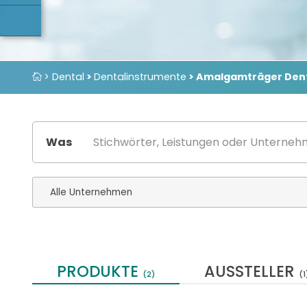
> Dental
>
Dentalinstrumente
> Amalgamträger Den
Was
PRODUKTE
AUSSTELLER
(2)
(1