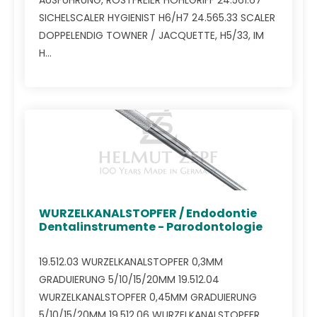
AUSFÜHRUNG, ROSTFREIER HOHLGRIFF 24.561.67
SICHELSCALER HYGIENIST H6/H7 24.565.33 SCALER
DOPPELENDIG TOWNER / JACQUETTE, H5/33, IM
H...
WURZELKANALSTOPFER / Endodontie
Dentalinstrumente - Parodontologie
19.512.03 WURZELKANALSTOPFER 0,3MM
GRADUIERUNG 5/10/15/20MM 19.512.04
WURZELKANALSTOPFER 0,45MM GRADUIERUNG
5/10/15/20MM 19.512.06 WURZELKANALSTOPFER