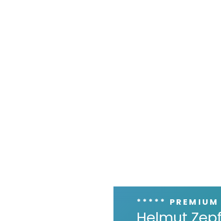
***** PREMIUM
Helmut Zepf