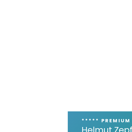
***** PREMIUM
Helmut Zepf