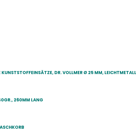
KUNSTSTOFFEINSÄTZE, DR. VOLLMER Ø 25 MM, LEICHTMETALL
240GR., 260MM LANG
 WASCHKORB