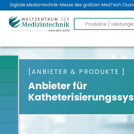
Digitale Medizintechnik-Messe des größten MedTech Clust
ANBIETER & PRODUKTE
Anbieter für
Katheterisierungssy