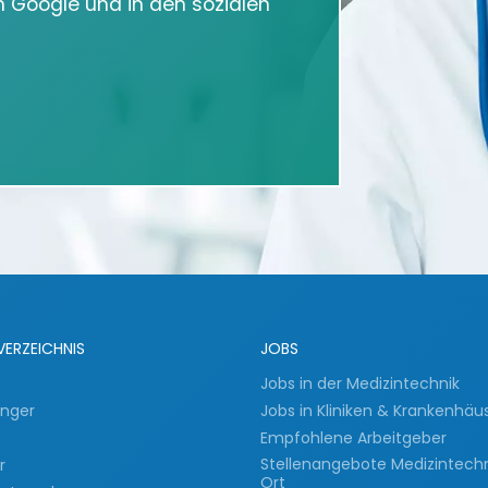
in Google und in den sozialen
VERZEICHNIS
JOBS
Jobs in der Medizintechnik
inger
Jobs in Kliniken & Krankenhäu
Empfohlene Arbeitgeber
Stellenangebote Medizintech
er
Ort