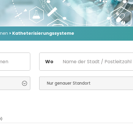
inen
> Katheterisierungssysteme
Wo
0)