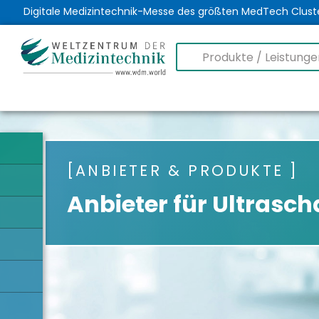
Digitale Medizintechnik-Messe des größten MedTech Clust
ANBIETER & PRODUKTE
Anbieter für Ultrasc