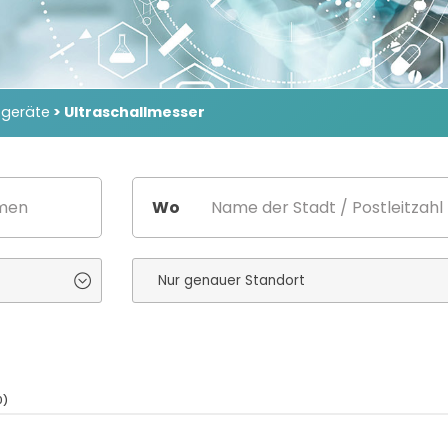
tgeräte
> Ultraschallmesser
Wo
0)