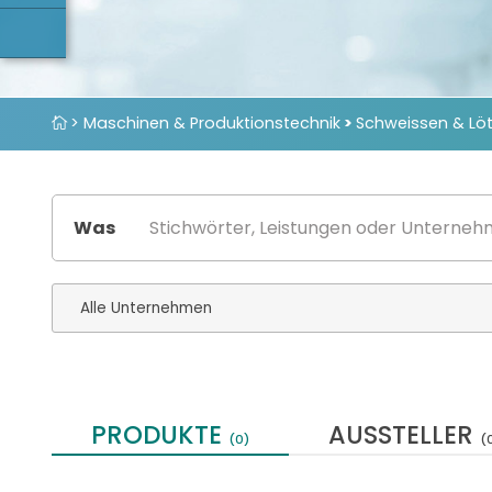
> Maschinen & Produktionstechnik
>
Schweissen & Lö
Was
PRODUKTE
AUSSTELLER
(0)
(