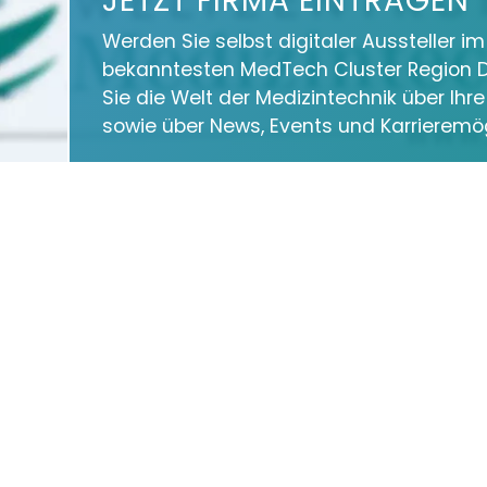
JETZT FIRMA EINTRAGEN
Werden Sie selbst digitaler Aussteller i
bekanntesten MedTech Cluster Region D
Sie die Welt der Medizintechnik über Ihr
sowie über News, Events und Karrieremög
Mit einem ansprechenden Online-Profil, h
professionell auf unserem Portal sowie 
Medien virtuell zu präsentieren.
Firma eintragen