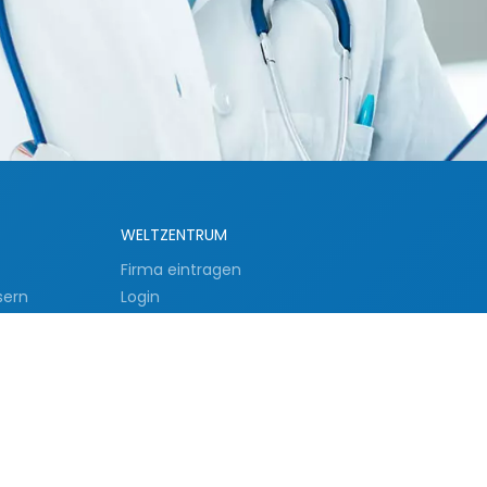
WELTZENTRUM
Firma eintragen
sern
Login
Über Tuttlingen und die Region
nik nach
Buchempfehlungen
Über das Portal
ser nach
Unsere Leistungen
Kategorienübersicht
Allgemeine Fachbereiche