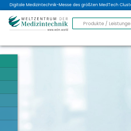
Digitale Medizintechnik-Messe des größten MedTech Clust