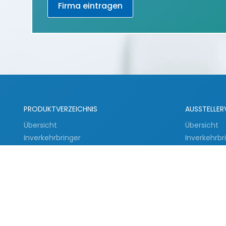
Firma eintragen
PRODUKTVERZEICHNIS
AUSSTELLER
Übersicht
Übersicht
Inverkehrbringer
Inverkehrbr
Zulieferer
Zulieferer
Dienstleister
Dienstleist
Produkte aus Tuttlingen
Tuttlinger
Corona Produkte
Empfohlen