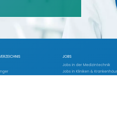
VERZEICHNIS
JOBS
Jobs in der Medizintechnik
inger
Jobs in Kliniken & Krankenhäu
Empfohlene Arbeitgeber
Stellenangebote Medizintech
er
Ort
 Unternehmen
Stellenangebote Krankenhäu
e Unternehmen
Ort