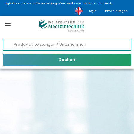
Digitale Medizintechnik-Messe des größten MedTech Clusters Deutschlands
Login
Firma eintragen