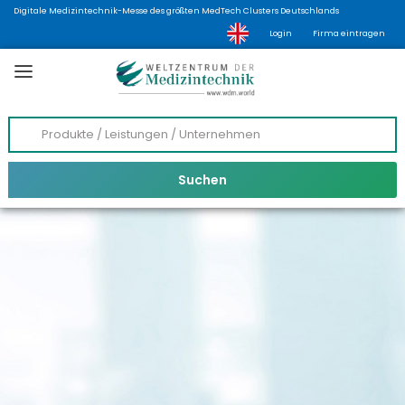
Digitale Medizintechnik-Messe des größten MedTech Clusters Deutschlands
Login
Firma eintragen