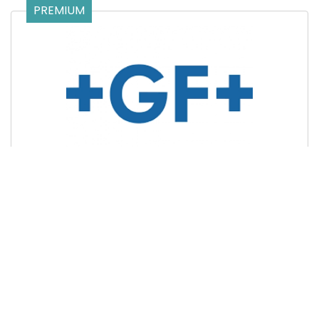
PREMIUM
United Machining Germany GmbH
73614 Schorndorf, Deutschland
PREMIUM