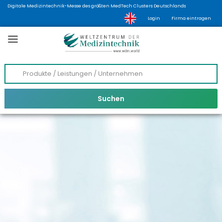
Digitale Medizintechnik-Messe des größten MedTech Clusters Deutschlands
Login
Firma eintragen