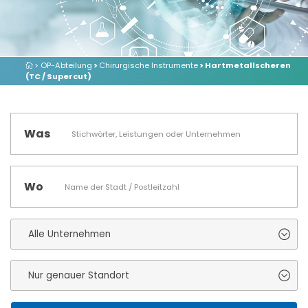
> OP-Abteilung
>
Chirurgische Instrumente
> Hartmetallscheren
(TC / Supercut)
Was
Wo