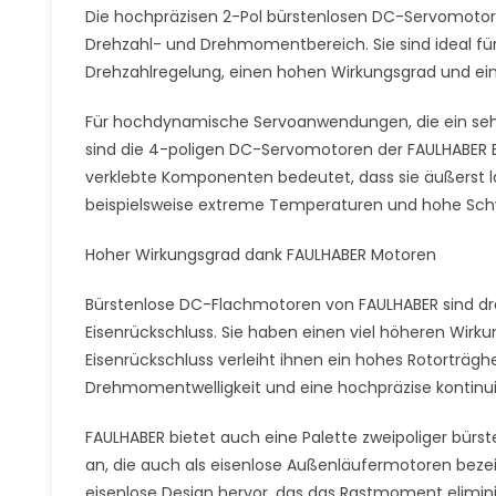
Die hochpräzisen 2-Pol bürstenlosen DC-Servomotor
Drehzahl- und Drehmomentbereich. Sie sind ideal fü
Drehzahlregelung, einen hohen Wirkungsgrad und ein
Für hochdynamische Servoanwendungen, die ein se
sind die 4-poligen DC-Servomotoren der FAULHABER BX
verklebte Komponenten bedeutet, dass sie äußerst 
beispielsweise extreme Temperaturen und hohe Sch
Hoher Wirkungsgrad dank FAULHABER Motoren
Bürstenlose DC-Flachmotoren von FAULHABER sind dre
Eisenrückschluss. Sie haben einen viel höheren Wirku
Eisenrückschluss verleiht ihnen ein hohes Rotorträgh
Drehmomentwelligkeit und eine hochpräzise kontinuie
FAULHABER bietet auch eine Palette zweipoliger bürs
an, die auch als eisenlose Außenläufermotoren beze
eisenlose Design hervor, das das Rastmoment elimin