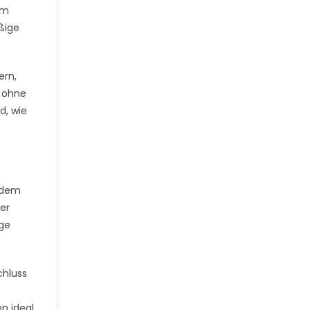
em
ßige
ern,
n ohne
d, wie
endem
er
ige
chluss
n ideal