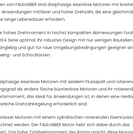
en von FAULHABER sind dreiphasige eisenlose Motoren mit breit
r Anwendungen mittlerer und hoher Drehzahl, die eine gleichmä
e lange Lebensdauer erfordern.
hr hohes Drehmoment in höchst kompakten Abmessungen ford
4 Serie optimal. Ihr robustes Design mit nur wenigen Bauteile
langlebig und gut für raue Umgebungsbedingungen geeignet sin
wing- und Schocklasten.
iphasige eisenlose Motoren mit axialem Flussspalt und rotier
ngsgrad als andere flache bürstenlose Motoren und ihr rotierend
eitsmoment, das ideal für Anwendungen ist, in denen eine niedr
rliche Drehzahlregelung erforderlich sind.
tenloser Motoren mit einem zylindrischen rotierenden Eisenrücks
ichnet werden. Der FAULHABER Motor hebt sich dabei durch das
iert. Das hohe Trägheitsmoment des Rotors macht diese Motore