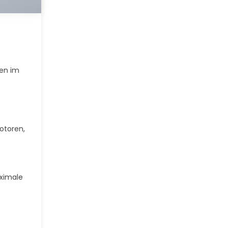
gen im
otoren,
ximale