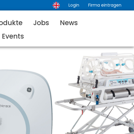
Login
Firma eintragen
odukte
Jobs
News
Events