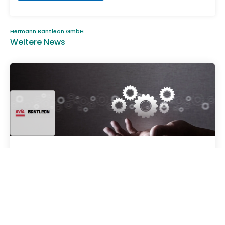
Hermann Bantleon GmbH
Weitere News
13.03.2025
BANTLEON Kühlschmierstoffe mit Medtec
Qualifikation
Breite Branchenkompetenz Der Bantleon
Wirkungsbereich umfasst nahezu alle Industriebranchen.
Entsprechend finden die Kühlschmierstoffe, Reinig...