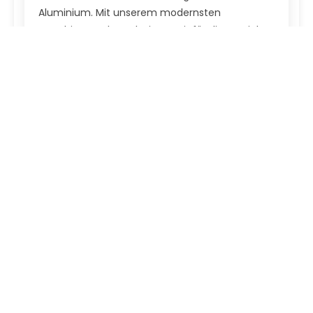
Aluminium. Mit unserem modernsten
Maschinenpark produzieren wir für die Bereiche
Medizintechnik...
> Diese Kategorien könnten Sie interessieren
NADELHALTER