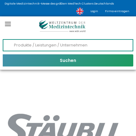
Digitale Medizintechnik-Messe des größten MedTech Clusters Deutschlands
Login
Firma eintragen