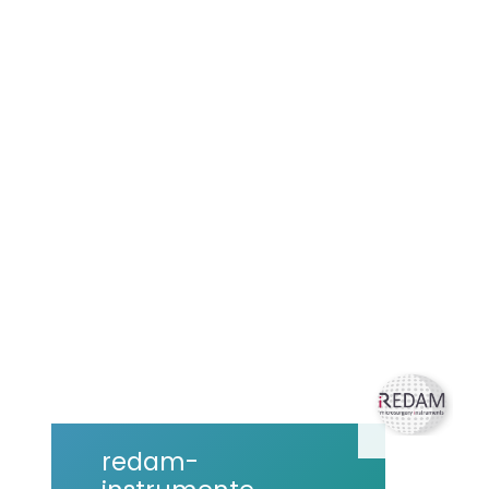
redam-