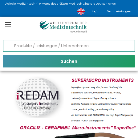
Digitale Medizintechnik-Messe des größten MedTech Clusters Deutschlands
Login
Firma eintragen