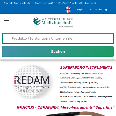
Digitale Medizintechnik-Messe des größten MedTech Clusters Deutschlands
Login
Firma eintragen