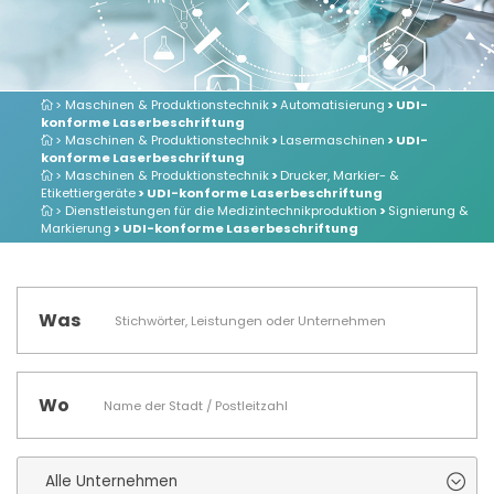
> Maschinen & Produktionstechnik
>
Automatisierung
> UDI-
konforme Laserbeschriftung
> Maschinen & Produktionstechnik
>
Lasermaschinen
> UDI-
konforme Laserbeschriftung
> Maschinen & Produktionstechnik
>
Drucker, Markier- &
Etikettiergeräte
> UDI-konforme Laserbeschriftung
> Dienstleistungen für die Medizintechnikproduktion
>
Signierung &
Markierung
> UDI-konforme Laserbeschriftung
Was
Wo