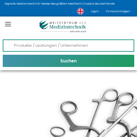
Digitale Medizintechnik-Messe des größten MedTech Clusters Deutschlands
Login
Firma eintragen