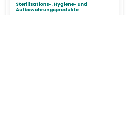
Sterilisations-, Hygiene- und
Aufbewahrungsprodukte
Handwaschbürste, Bürstenspender
Kappenzangen Sterilisierzangen ...
Thorax, Cardiovascular Chirurgie -
Instrumente
Rippenscheren Rippensperrer Sternumspreizer ...