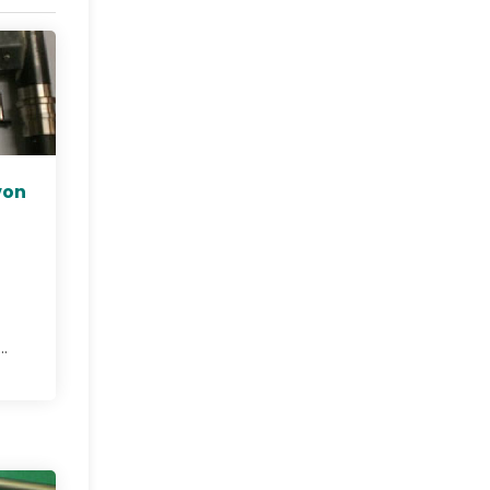
von
.