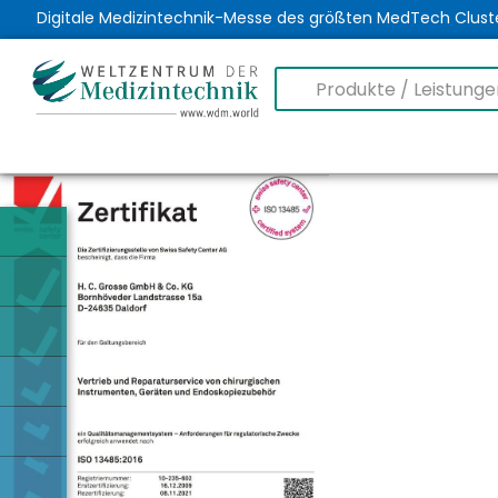
Digitale Medizintechnik-Messe des größten MedTech Clust