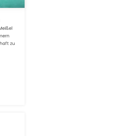
d
Meißel
mern
haft zu