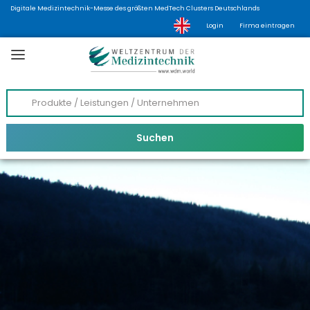
Digitale Medizintechnik-Messe des größten MedTech Clusters Deutschlands
Login
Firma eintragen