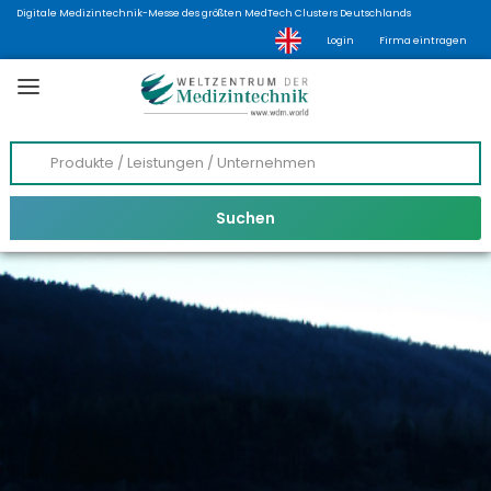
Digitale Medizintechnik-Messe des größten MedTech Clusters Deutschlands
Login
Firma eintragen