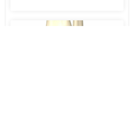
INION FreedomScrew™
INION FreedomScrew™
Die Inion FreedomScrew™ ist eine
stabile, resorbierbare und vielseitig einsetzbare
Schraube zur orthopädischen Fixierung.
Aufgrund der einzi...