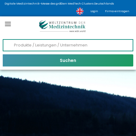
Digitale Medizintechnik-Messe des größten MedTech Clusters Deutschlands
Login
Firma eintragen