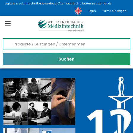
Digitale Medizintechnik-Messe des größten MedTech Clusters Deutschlands
Login
Firma eintragen