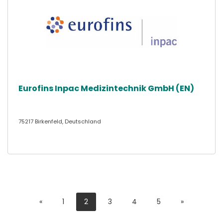
Eurofins Inpac Medizintechnik GmbH (EN)
75217 Birkenfeld, Deutschland
«
1
2
3
4
5
»