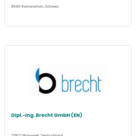
8590 Romanshorn, Schweiz
Dipl.-Ing. Brecht GmbH (EN)
72827 Wannweil, Deutschland