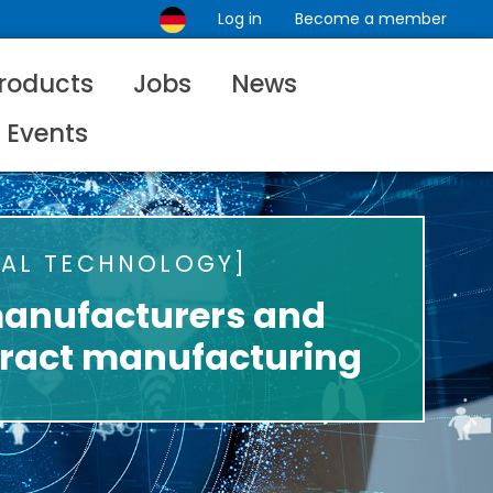
Log in
Become a member
roducts
Jobs
News
Events
CAL TECHNOLOGY
manufacturers and
tract manufacturing