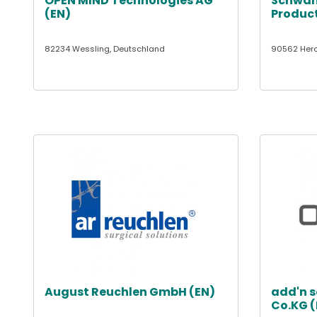
OPEN MIND Technologies AG
Schwan
(EN)
Product
82234 Wessling, Deutschland
90562 Hero
August Reuchlen GmbH (EN)
add'n 
Co.KG (