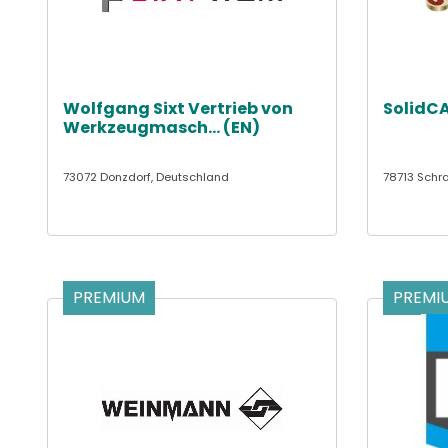
Wolfgang Sixt Vertrieb von
SolidC
Werkzeugmasch... (EN)
73072 Donzdorf, Deutschland
78713 Schr
PREMIUM
PREMI