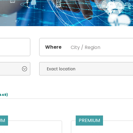
Where
449)
UM
PREMIUM