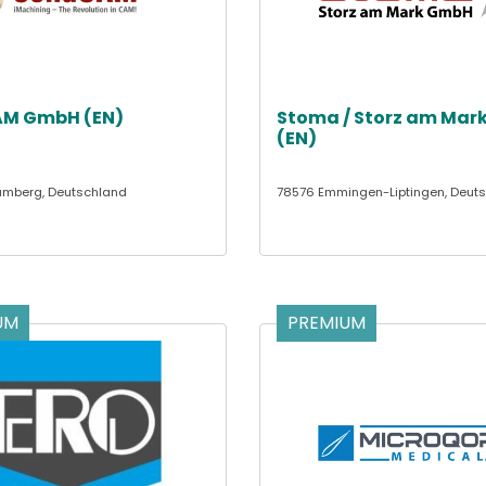
AM GmbH (EN)
Stoma / Storz am Mar
(EN)
amberg, Deutschland
78576 Emmingen-Liptingen, Deut
UM
PREMIUM