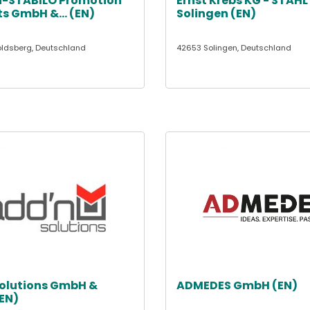
-STABILO Promotion
Ernst Krebs KG - STAHL
s GmbH &... (EN)
Solingen (EN)
ldsberg, Deutschland
42653 Solingen, Deutschland
solutions GmbH &
ADMEDES GmbH (EN)
EN)