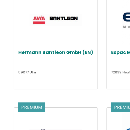
Hermann Bantleon GmbH (EN)
Espac 
89077 Ulm
72639 Neuf
PREMIUM
PREMI